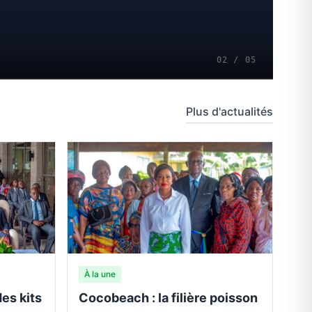
02 / 05
Plus d'actualités
À la une
es kits
Cocobeach : la filière poisson