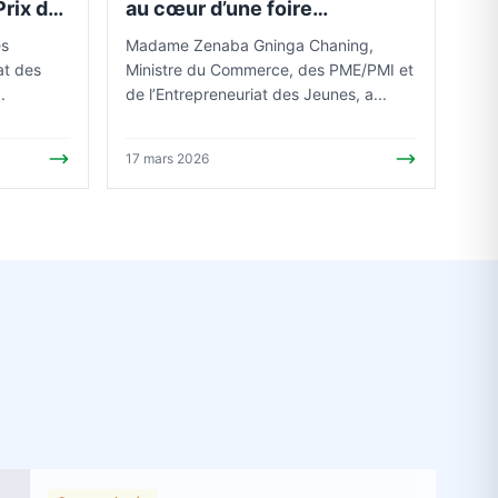
Prix de
au cœur d’une foire
ER MON
alimentaire transfrontalière
es
Madame Zenaba Gninga Chaning,
at des
Ministre du Commerce, des PME/PMI et
.
de l’Entrepreneuriat des Jeunes, a...
17 mars 2026