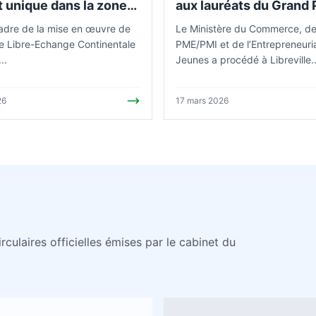
 unique dans la zone
aux lauréats du Grand 
 Ossi
l’Entrepreneuriat OS
adre de la mise en œuvre de
Le Ministère du Commerce, d
PROJET
e Libre-Echange Continentale
PME/PMI et de l’Entrepreneuri
..
Jeunes a procédé à Libreville..
26
17 mars 2026
irculaires officielles émises par le cabinet du