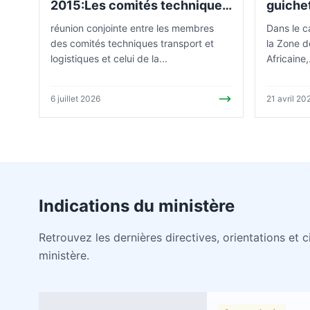
2015:Les comités techniques
guichet
harmonisent le travail
de Kye
réunion conjointe entre les membres
Dans le c
des comités techniques transport et
la Zone d
logistiques et celui de la...
Africaine,.
6 juillet 2026
21 avril 20
Indications du ministère
Retrouvez les dernières directives, orientations et c
ministère.